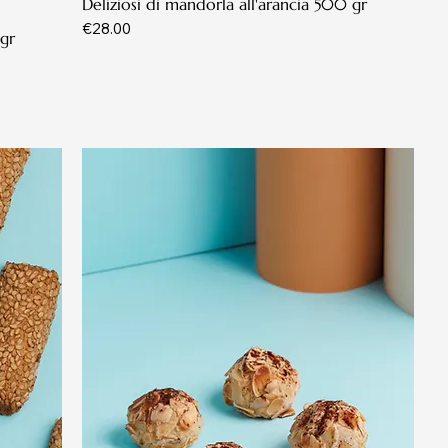
Deliziosi di mandorla all'arancia 500 gr
Price
€28.00
 gr