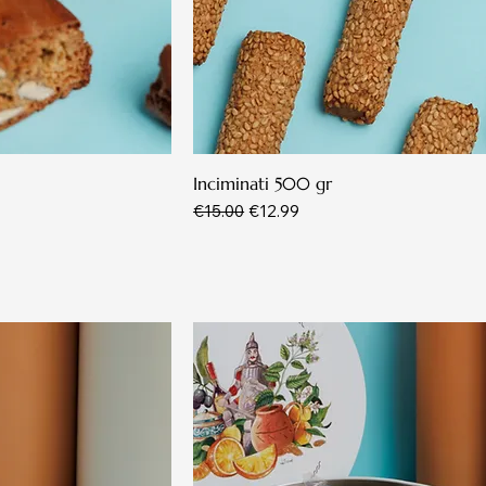
Inciminati 500 gr
Regular Price
Sale Price
€15.00
€12.99