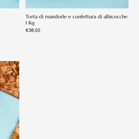
Torta di mandorle e confettura di albicocche
1 Kg
Price
€38.00