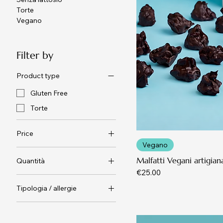
Torte
Vegano
Filter by
Product type
Gluten Free
Torte
Price
Vegano
Malfatti Vegani artigian
Quantità
€12
€114
Price
€25.00
1 kg
Tipologia / allergie
500 gr
Normale
Normali