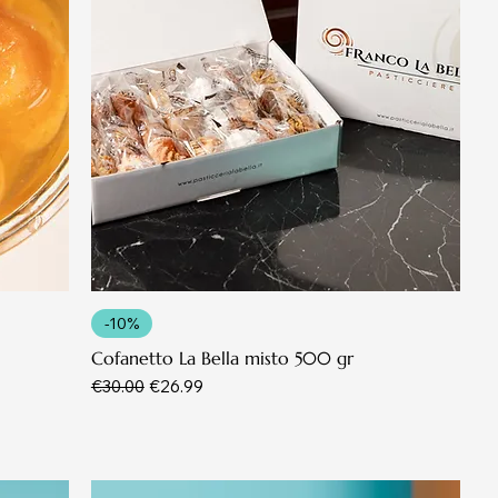
-10%
Cofanetto La Bella misto 500 gr
Regular Price
Sale Price
€30.00
€26.99