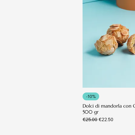
-10%
Dolci di mandorla con
500 gr
Regular Price
Sale Price
€25.00
€22.50