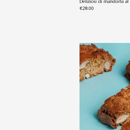
Deliziosi di mandorla a
Price
€28.00