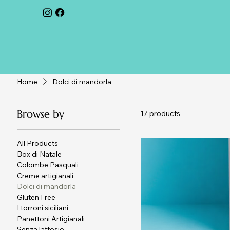
Home
Dolci di mandorla
Browse by
17 products
All Products
Box di Natale
Colombe Pasquali
Creme artigianali
Dolci di mandorla
Gluten Free
I torroni siciliani
Panettoni Artigianali
Senza lattosio