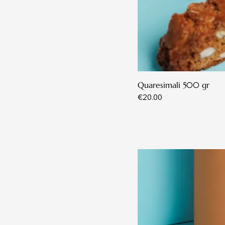
Quaresimali 500 gr
Price
€20.00