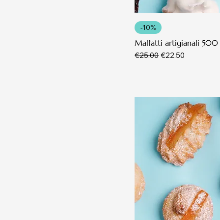
-10%
Malfatti artigianali 500
Regular Price
Sale Price
€25.00
€22.50