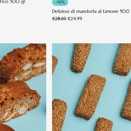
l Fico 500 gr
-10%
Deliziosi di mandorla al Limone 500
Regular Price
Sale Price
€28.00
€24.99