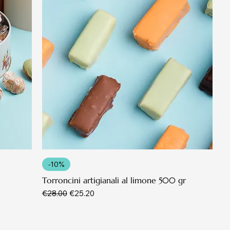
-10%
Torroncini artigianali al limone 500 gr
Regular Price
Sale Price
€28.00
€25.20