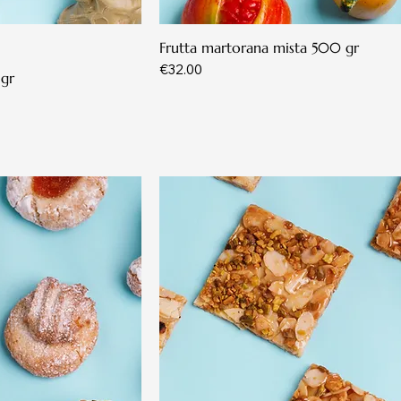
Frutta martorana mista 500 gr
Price
€32.00
 gr