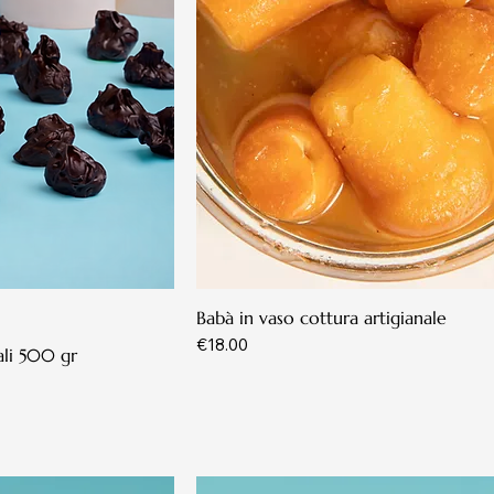
Babà in vaso cottura artigianale
Price
€18.00
ali 500 gr