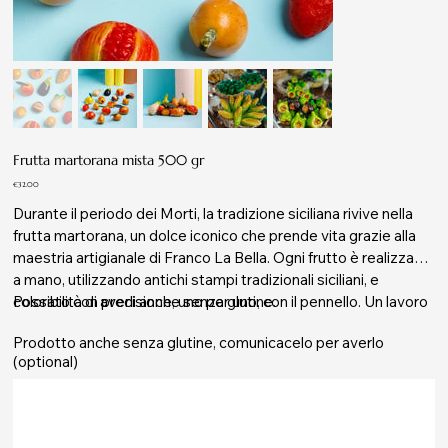
Frutta martorana mista 500 gr
Price
€32.00
Durante il periodo dei Morti, la tradizione siciliana rivive nella
frutta martorana, un dolce iconico che prende vita grazie alla
maestria artigianale di Franco La Bella. Ogni frutto è realizzato
a mano, utilizzando antichi stampi tradizionali siciliani, e
colorato con precisione, uno per uno, con il pennello. Un lavoro
Possibilità di averli anche senza glutine.
di pazienza e passione che trasforma ogni pezzo in una piccola
Prodotto anche senza glutine, comunicacelo per averlo
opera d’arte, capace di raccontare la storia e i sapori della
(optional)
nostra terra. Questo prodotto è senza latte
Up
to
500
characters.