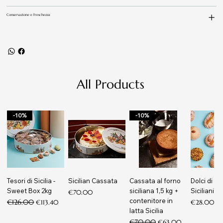
Conservazione e Freschezza
All Products
-10%
-10%
Tesori di Sicilia -
Sicilian Cassata
Cassata al forno
Dolci di m
Sweet Box 2kg
siciliana 1,5 kg +
Siciliani
Price
€70.00
contenitore in
Regular Price
€126.00
Sale Price
Price
€113.40
€28.00
latta Sicilia
Regular Price
€70.00
Sale Price
€63.00