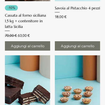
-10%
Savoia al Pistacchio 4 pezzi
Cassata al forno siciliana
Prezzo
18,00 €
1,5 kg + contenitore in
latta Sicilia
Prezzo regolare
Prezzo scontato
70,00 €
63,00 €
Aggiungi al carrello
Aggiungi al carrello