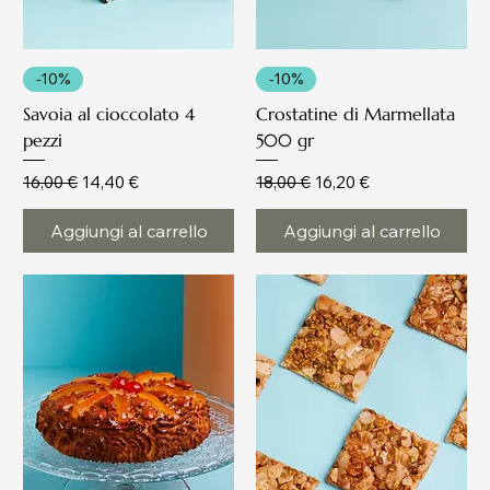
-10%
-10%
Savoia al cioccolato 4
Crostatine di Marmellata
pezzi
500 gr
Prezzo regolare
Prezzo scontato
Prezzo regolare
Prezzo scontato
16,00 €
14,40 €
18,00 €
16,20 €
Aggiungi al carrello
Aggiungi al carrello