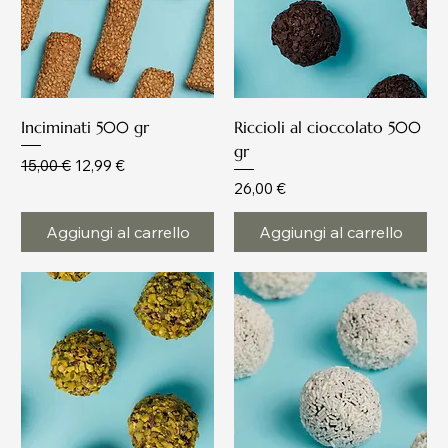
Inciminati 500 gr
Riccioli al cioccolato 500
gr
Prezzo regolare
Prezzo scontato
15,00 €
12,99 €
Prezzo
26,00 €
Aggiungi al carrello
Aggiungi al carrello