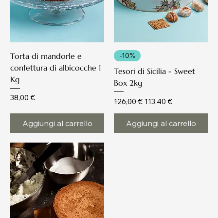
Torta di mandorle e
-10%
confettura di albicocche 1
Tesori di Sicilia - Sweet
Kg
Box 2kg
Prezzo
38,00 €
Prezzo regolare
Prezzo scontato
126,00 €
113,40 €
Aggiungi al carrello
Aggiungi al carrello