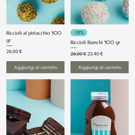
Riccioli al pistacchio 500
-10%
gr
Riccioli Bianchi 500 gr
Prezzo
26,00 €
Prezzo regolare
Prezzo scontato
26,00 €
23,40 €
Aggiungi al carrello
Aggiungi al carrello