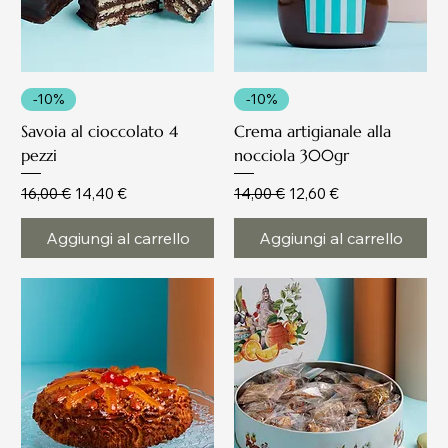
-10%
-10%
Savoia al cioccolato 4
Crema artigianale alla
pezzi
nocciola 300gr
Prezzo regolare
Prezzo scontato
Prezzo regolare
Prezzo scontato
16,00 €
14,40 €
14,00 €
12,60 €
Aggiungi al carrello
Aggiungi al carrello