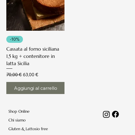
-10%
Cassata al forno siciliana
1,5 kg + contenitore in
latta Sicilia
Prezzo regolare
Prezzo scontato
70,00 €
63,00 €
Aggiungi al carrello
Shop Online
Chi siamo
Gluten & Lattosio free