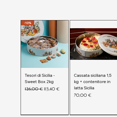
-10%
Tesori di Sicilia -
Cassata siciliana 1,5
Sweet Box 2kg
kg + contenitore in
latta Sicilia
Prezzo regolare
Prezzo scontato
126,00 €
113,40 €
Prezzo
70,00 €