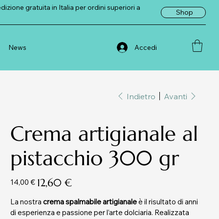
zione gratuita in Italia per ordini superiori a
Shop
Accedi
News
Indietro
Avanti
Crema artigianale al
pistacchio 300 gr
Prezzo
Prezzo
12,60 €
14,00 €
originale
scontato
La nostra
crema spalmabile artigianale
è il risultato di anni
di esperienza e passione per l’arte dolciaria. Realizzata