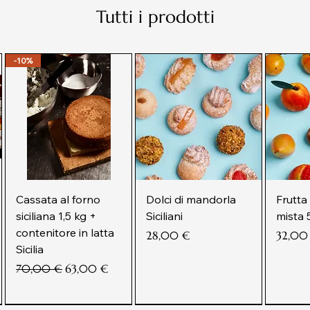
Tutti i prodotti
-10%
Cassata al forno
Dolci di mandorla
Frutta
siciliana 1,5 kg +
Siciliani
mista 
contenitore in latta
Prezzo
Prezzo
28,00 €
32,00
Sicilia
Prezzo regolare
Prezzo scontato
70,00 €
63,00 €