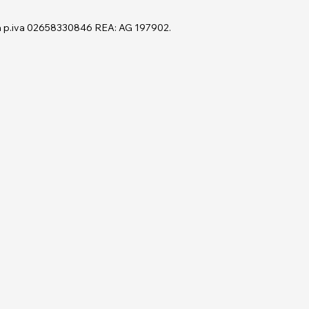
cca p.iva 02658330846 REA: AG 197902.