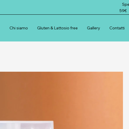
Spedi
59€
e
Chi siamo
Gluten & Lattosio free
Gallery
Contatti