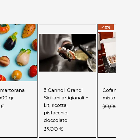
-10%
 martorana
5 Cannoli Grandi
Cofanetto La Be
500 gr
Siciliani artigianali +
misto 500 gr
kit, ricotta,
Prezzo regolare
Prezzo
 €
30,00 €
26,99 
pistacchio,
cioccolato
Prezzo
25,00 €