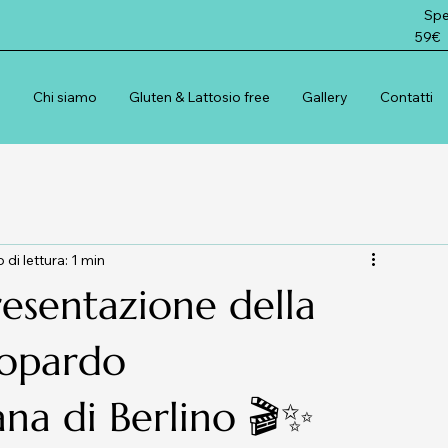
Spedi
59€
e
Chi siamo
Gluten & Lattosio free
Gallery
Contatti
di lettura: 1 min
presentazione della
ttopardo
iana di Berlino 🎬✨