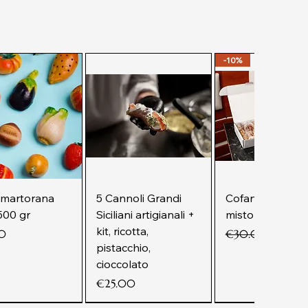
-10%
 martorana
5 Cannoli Grandi
Cofanetto La Be
500 gr
Siciliani artigianali +
misto 500 gr
kit, ricotta,
Regular Price
Sale Pri
0
€30.00
€26.99
pistacchio,
cioccolato
Price
€25.00