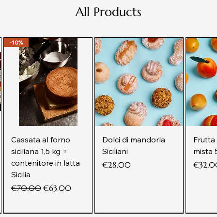
All Products
-10%
Cassata al forno
Dolci di mandorla
Frutta
siciliana 1,5 kg +
Siciliani
mista 
contenitore in latta
Price
Price
€28.00
€32.0
Sicilia
Regular Price
Sale Price
€70.00
€63.00