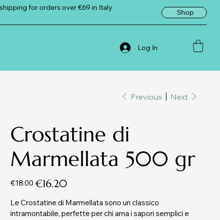
shipping for orders over €69 in Italy
Shop
Log In
Previous
Next
Crostatine di
Marmellata 500 gr
Original
Sale
€16.20
€18.00
price
price
Le Crostatine di Marmellata sono un classico
intramontabile, perfette per chi ama i sapori semplici e