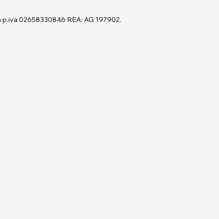
cca p.iva 02658330846 REA: AG 197902.