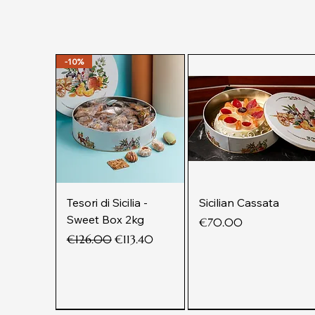
-10%
Tesori di Sicilia -
Sicilian Cassata
Sweet Box 2kg
Price
€70.00
Regular Price
Sale Price
€126.00
€113.40