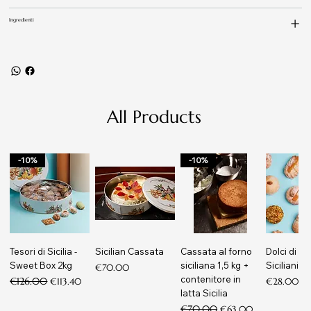
Ingredienti
All Products
-10%
-10%
Tesori di Sicilia -
Sicilian Cassata
Cassata al forno
Dolci di m
Sweet Box 2kg
siciliana 1,5 kg +
Siciliani
Price
€70.00
contenitore in
Regular Price
€126.00
Sale Price
Price
€113.40
€28.00
latta Sicilia
Regular Price
€70.00
Sale Price
€63.00