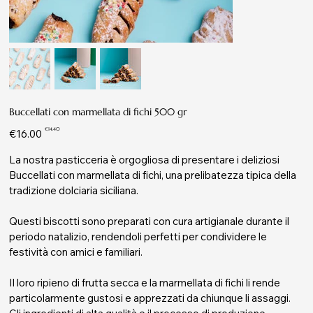
Buccellati con marmellata di fichi 500 gr
Original
Sale
€14.40
€16.00
price
price
La nostra pasticceria è orgogliosa di presentare i deliziosi
Buccellati con marmellata di fichi, una prelibatezza tipica della
tradizione dolciaria siciliana.
Questi biscotti sono preparati con cura artigianale durante il
periodo natalizio, rendendoli perfetti per condividere le
festività con amici e familiari.
Il loro ripieno di frutta secca e la marmellata di fichi li rende
particolarmente gustosi e apprezzati da chiunque li assaggi.