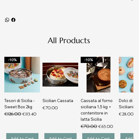
All Products
-10%
-10%
Tesori di Sicilia -
Sicilian Cassata
Cassata al forno
Dolci di m
Sweet Box 2kg
siciliana 1,5 kg +
Siciliani
Price
€70.00
contenitore in
Regular Price
€126.00
Sale Price
Price
€113.40
€28.00
latta Sicilia
Regular Price
€70.00
Sale Price
€63.00
Add to Cart
Add to Cart
Add to Cart
Add to