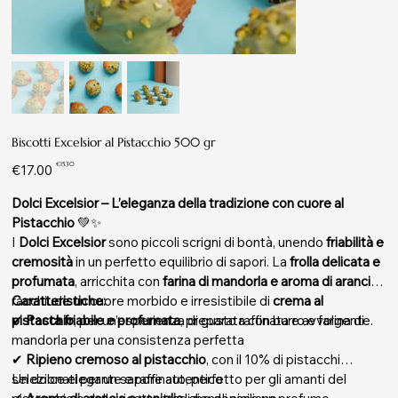
Biscotti Excelsior al Pistacchio 500 gr
Original
Sale
€15.30
€17.00
price
price
Dolci Excelsior – L’eleganza della tradizione con cuore al
Pistacchio
💚✨
I
Dolci Excelsior
sono piccoli scrigni di bontà, unendo
friabilità e
cremosità
in un perfetto equilibrio di sapori. La
frolla delicata e
profumata
, arricchita con
farina di mandorla e aroma di arancia
,
racchiude un cuore morbido e irresistibile di
Caratteristiche:
crema al
pistacchio
✔
Pasta friabile e profumata
, per un’esperienza di gusto raffinata e avvolgente.
, preparata con burro e farina di
mandorla per una consistenza perfetta
✔
Ripieno cremoso al pistacchio
, con il 10% di pistacchi
selezionati per un sapore autentico
Un dolce elegante e raffinato, perfetto per gli amanti del